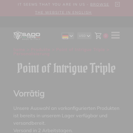
IT SEEMS THAT YOU ARE IN US -
BROWSE
THE WEBSITE IN ENGLISH
0
USD
EN
AUD
ES
CAD
home
>
Produkte
>
Point of Intrigue Triple
>
IT
CHF
Personalisierung
EUR
GBP
Point of Intrigue Triple
Vorrätig
Unsere Auswahl an vorkonfigurierten Produkten
ist bereits in unserem Lager verfügbar und
versandbereit.
Versand in 2 Arbeitstagen.