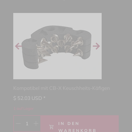
Kompatibel mit CB-X Keuschheits-Käfigen
$
52.03
USD *
1 auf Lager
1
IN DEN
WARENKORB