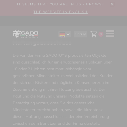
IT SEEMS THAT YOU ARE IN US -
BROWSE
THE WEBSITE IN ENGLISH
0
USD
EN
AUD
Haftungsausschluss
ES
CAD
IT
CHF
EUR
Die von der Firma SADOTOYS produzierten Objekte
GBP
sind ausschließlich für ein erwachsenes Publikum über
18 oder 21 Jahren bestimmt, abhängig vom
gesetzlichen Mindestalter im Wohnsitzland des Kunden,
der sich der Risiken und möglichen Konsequenzen im
Zusammenhang mit ihrer Nutzung bewusst ist. Der
Kauf und die Nutzung unserer Produkte setzen die
Bestätigung voraus, dass Sie das gesetzliche
Mindestalter erreicht haben, sowie die Akzeptanz
dieses Haftungsausschlusses, der eine Vereinbarung
zwischen dem Benutzer und der Firma darstellt.