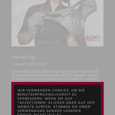
The RIP Slip
Preis ab
$
276.17
USD *
Verwandeln Sie Ihr Dominationsspiel mit dem Cruel Reell
Thong. Dieses italienische Leder-BDSM-Zubehör, das für
intensiven Genuss und Dominanz konzipiert ist, wird Ihre
Erfahrung und Einstellung neu definieren. Es ist perfekt für
diejenigen, die ein gewagtes und unvergessliches Erlebnis
suchen.
WIR VERWENDEN COOKIES, UM DIE
BENUTZERFREUNDLICHKEIT ZU
VERBESSERN. WENN SIE AUF
"AKZEPTIEREN" KLICKEN ODER AUF DER
WEBSITE SURFEN, STIMMEN SIE IHRER
VERWENDUNG GEMÄSS UNSERER C
OOKIE-RICHTLINIE ZU.