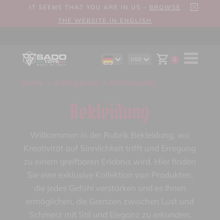
IT SEEMS THAT YOU ARE IN US -
BROWSE
THE WEBSITE IN ENGLISH
0
USD
EN
AUD
ES
CAD
home
>
Kategorien
> Bekleidung
IT
CHF
EUR
GBP
Bekleidung
Willkommen in der Rubrik Bekleidung, wo
Kreativität auf Sinnlichkeit trifft und Erregung
zu einem greifbaren Erlebnis wird. Hier finden
Sie eine exklusive Kollektion von Produkten,
die jedes Gefühl verstärken und es Ihnen
ermöglichen, die Grenzen zwischen Lust und
Schmerz mit Stil und Eleganz zu erkunden.