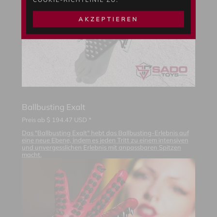
AKZEPTIEREN
Ballbusting Exalt
Preis ab
$
194.47
USD *
Das "Ballbusting Exalt" hebt das Ballbusting-Erlebnis auf
eine neue Ebene, indem es jeden Tritt zu einem intensiven
und unvergesslichen Erlebnis mit anpassbaren Spitzen
macht.