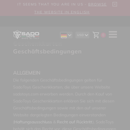
IT SEEMS THAT YOU ARE IN US -
BROWSE
THE WEBSITE IN ENGLISH
0
USD
EN
AUD
Geschenkkarten
ES
CAD
IT
CHF
Geschäftsbedingungen
EUR
GBP
ALLGEMEIN
Die folgenden Geschäftsbedingungen gelten für
SadoToys Geschenkkarten, die über unsere Website
sadotoys.com erworben werden. Durch den Kauf von
SadoToys Geschenkkarten erklären Sie sich mit diesen
Geschäftsbedingungen sowie mit den auf unserer
Website dargelegten Bedingungen einverstanden
(
Haftungsausschluss
&
Recht auf Rücktritt
). SadoToys
behält sich das Recht vor, diese Geschäftsbedingungen