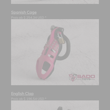
Spanish Cage
Preis ab
$
254.34
USD *
English Clap
Preis ab
$
196.54
USD *