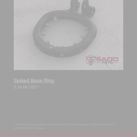
Spiked Base Ring
$
34.68
USD *
* Preise in Fremdwährung basieren auf dem heutigen Wechselkurs und
können leicht variieren.