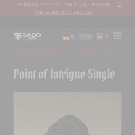
IT SEEMS THAT YOU ARE IN US -
BROWSE
THE WEBSITE IN ENGLISH
0
USD
EN
AUD
ES
CAD
home
>
Kategorien
>
Peniskäfige
> Point
IT
CHF
of Intrigue Single
EUR
GBP
Point of Intrigue Single