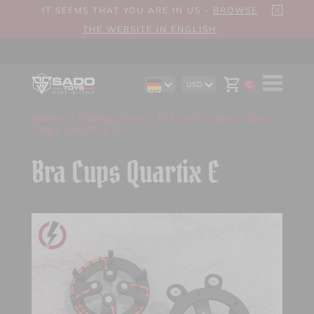
IT SEEMS THAT YOU ARE IN US -
BROWSE
THE WEBSITE IN ENGLISH
0
USD
EN
AUD
ES
CAD
home
>
Kategorien
>
BH und Cups
> Bra
IT
CHF
Cups Quartix E
EUR
GBP
Bra Cups Quartix E