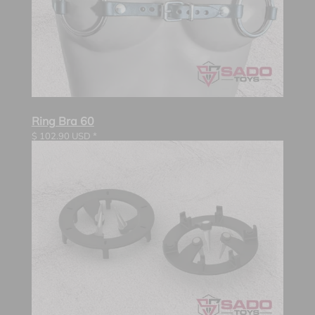
Ring Bra 60
$
102.90
USD *