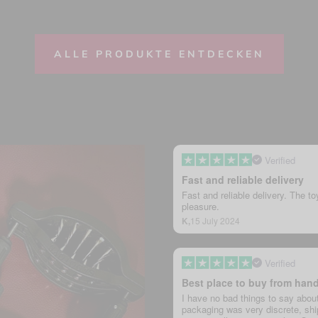
ALLE PRODUKTE ENTDECKEN
Verified
Fast and reliable delivery
Fast and reliable delivery. The to
pleasure.
K,
15 July 2024
Verified
Best place to buy from han
I have no bad things to say abou
packaging was very discrete, ship