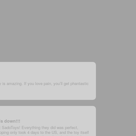
y is amazing. If you love pain, you’ll get phantastic
ds down!!!
t SadoToys! Everything they did was perfect,
ping only took 4 days to the US, and the toy itself