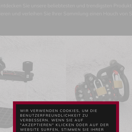
ntdecken Sie unsere beliebtesten und trendigsten Produkt
rieren und verleihen Sie Ihrer Sammlung einen Hauch von St
WIR VERWENDEN COOKIES, UM DIE
BENUTZERFREUNDLICHKEIT ZU
VERBESSERN. WENN SIE AUF
"AKZEPTIEREN" KLICKEN ODER AUF DER
WEBSITE SURFEN, STIMMEN SIE IHRER