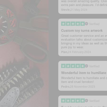
was overall amazing quality. Overa
extra pain and pleasure. I’d defi
Stevie,
21 May 2024
Verified
Custom toy turns artwork
Great customer service and an ev
evaluation talks about customizat
bringing in my ideas as well as th
pure joy to wear.
Pian,
24 February 2024
Verified
Wonderful item to humiliat
Wonderful item to humiliate and 
item and cruel femdom!
Pedro,
28 November 2023
Verified