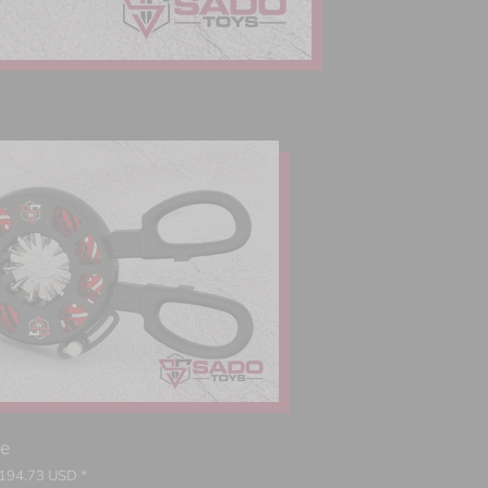
ce
194.73
USD *