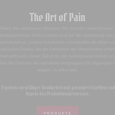
The Art of Pain
eich der verbotenen Ekstase! Wir sind ein Unternehmen,
domasochismus-Enthusiasten und auf die Gestaltung von p
zialisiert ist. Unsere Kreationen verwandeln die Ideen u
 exklusive Stücke, die die Fantasien der Masochisten unter
men erfreuen. Unser Ziel ist es, ein außergewöhnliches und
, das die Grenzen des extremen Vergnügens für diejenigen üb
wagen, zu erkunden.
s Ergebnis sorgfältiger Detailarbeit und garantiert Exzellenz un
Aspekt des Produktionsprozesses.
PRODUKTE