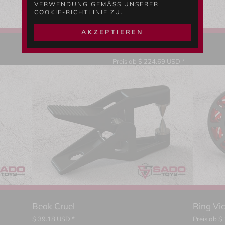
VERWENDUNG GEMÄSS UNSERER C
OOKIE-RICHTLINIE ZU.
AKZEPTIEREN
Devil's Tube Lock E
Preis ab
$
224.69
USD *
Beak Cruel
Ring Vi
$
39.18
USD *
Preis ab
$