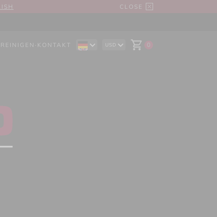
LISH
CLOSE
·
REINIGEN
·
KONTAKT
0
USD
EN
AUD
ES
CAD
IT
CHF
EUR
GBP