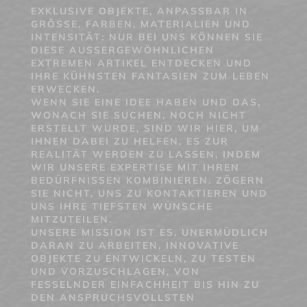
EXKLUSIVE OBJEKTE, ANPASSBAR IN
GRÖSSE, FARBEN, MATERIALIEN UND I
NTENSITÄT: NUR BEI UNS KÖNNEN SIE D
IESE AUSSERGEWÖHNLICHEN EX
TREMEN ARTIKEL ENTDECKEN UND IH
RE KÜHNSTEN FANTASIEN ZUM LEBEN ER
WECKEN.
WENN SIE EINE IDEE HABEN UND DAS,
WONACH SIE SUCHEN, NOCH NICHT
ERSTELLT WURDE, SIND WIR HIER, UM
IHNEN DABEI ZU HELFEN, ES ZUR
REALITÄT WERDEN ZU LASSEN, INDEM
WIR UNSERE EXPERTISE MIT IHREN
BEDÜRFNISSEN KOMBINIEREN. ZÖGERN
SIE NICHT, UNS ZU KONTAKTIEREN UND
UNS IHRE TIEFSTEN WÜNSCHE
MITZUTEILEN.
UNSERE MISSION IST ES, UNERMÜDLICH
DARAN ZU ARBEITEN, INNOVATIVE
OBJEKTE ZU ENTWICKELN, ZU TESTEN
UND VORZUSCHLAGEN, VON
FESSELNDER EINFACHHEIT BIS HIN ZU
DEN ANSPRUCHSVOLLSTEN