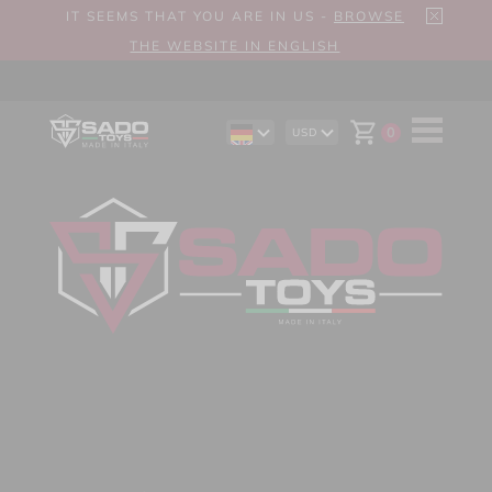
IT SEEMS THAT YOU ARE IN US -
BROWSE
THE WEBSITE IN ENGLISH
0
USD
EN
AUD
ES
CAD
IT
CHF
EUR
GBP