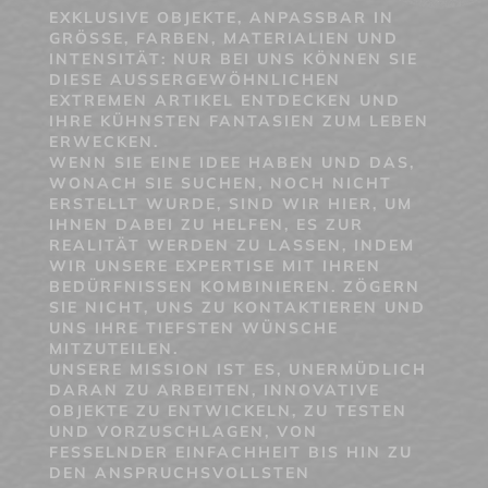
EXKLUSIVE OBJEKTE, ANPASSBAR IN
GRÖSSE, FARBEN, MATERIALIEN UND I
NTENSITÄT: NUR BEI UNS KÖNNEN SIE D
IESE AUSSERGEWÖHNLICHEN EX
TREMEN ARTIKEL ENTDECKEN UND IH
RE KÜHNSTEN FANTASIEN ZUM LEBEN ER
WECKEN.
WENN SIE EINE IDEE HABEN UND DAS,
WONACH SIE SUCHEN, NOCH NICHT
ERSTELLT WURDE, SIND WIR HIER, UM
IHNEN DABEI ZU HELFEN, ES ZUR
REALITÄT WERDEN ZU LASSEN, INDEM
WIR UNSERE EXPERTISE MIT IHREN
BEDÜRFNISSEN KOMBINIEREN. ZÖGERN
SIE NICHT, UNS ZU KONTAKTIEREN UND
UNS IHRE TIEFSTEN WÜNSCHE
MITZUTEILEN.
UNSERE MISSION IST ES, UNERMÜDLICH
DARAN ZU ARBEITEN, INNOVATIVE
OBJEKTE ZU ENTWICKELN, ZU TESTEN
UND VORZUSCHLAGEN, VON
FESSELNDER EINFACHHEIT BIS HIN ZU
DEN ANSPRUCHSVOLLSTEN