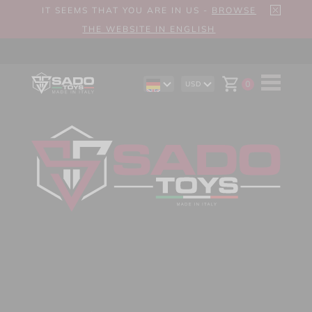
IT SEEMS THAT YOU ARE IN US -
BROWSE
THE WEBSITE IN ENGLISH
0
USD
EN
AUD
ES
CAD
IT
CHF
EUR
GBP